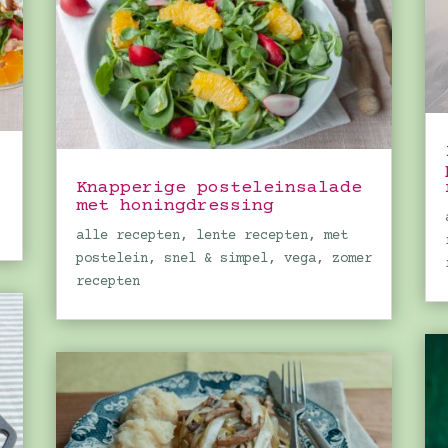
Knapperige posteleinsalade
met honingdressing
alle recepten
,
lente recepten
,
met
postelein
,
snel & simpel
,
vega
,
zomer
recepten