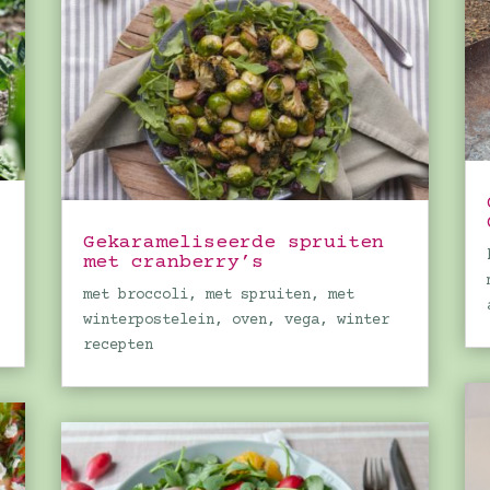
Gekarameliseerde spruiten
met cranberry’s
met broccoli
,
met spruiten
,
met
winterpostelein
,
oven
,
vega
,
winter
recepten