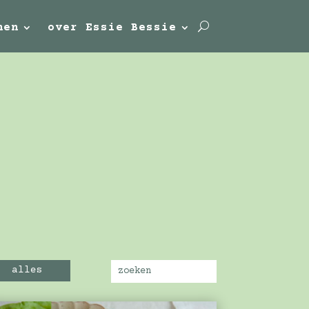
nen
over Essie Bessie
alles