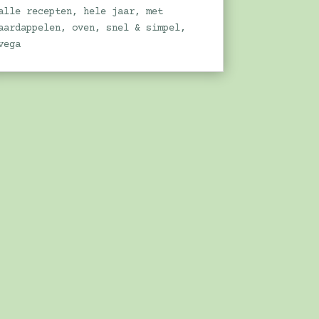
alle recepten
,
hele jaar
,
met
aardappelen
,
oven
,
snel & simpel
,
vega