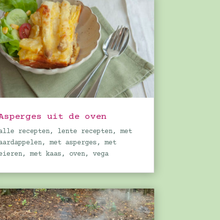
Asperges uit de oven
alle recepten
,
lente recepten
,
met
aardappelen
,
met asperges
,
met
eieren
,
met kaas
,
oven
,
vega