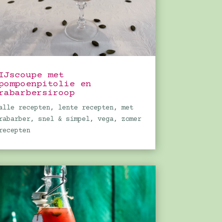
IJscoupe met
pompoenpitolie en
rabarbersiroop
alle recepten
,
lente recepten
,
met
rabarber
,
snel & simpel
,
vega
,
zomer
recepten