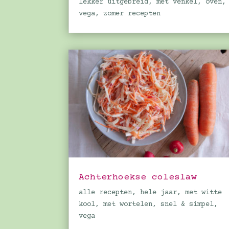
lekker uitgebreid
,
met venkel
,
oven
,
vega
,
zomer recepten
Achterhoekse coleslaw
alle recepten
,
hele jaar
,
met witte
kool
,
met wortelen
,
snel & simpel
,
vega