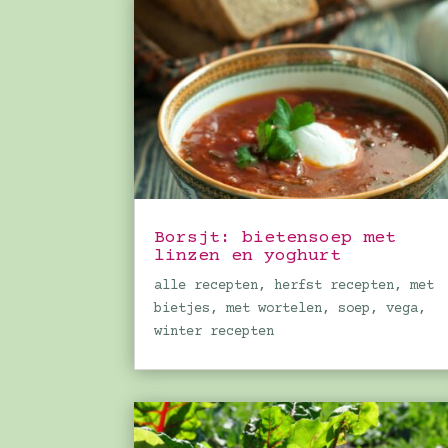
Borsjt: bietensoep met
linzen en yoghurt
alle recepten
,
herfst recepten
,
met
bietjes
,
met wortelen
,
soep
,
vega
,
winter recepten