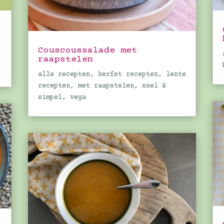
Couscoussalade met
,
raapstelen
alle recepten
,
herfst recepten
,
lente
recepten
,
met raapstelen
,
snel &
simpel
,
vega