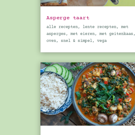
Asperge taart
alle recepten
,
lente recepten
,
met
asperges
,
met eieren
,
met geitenkaas
oven
,
snel & simpel
,
vega