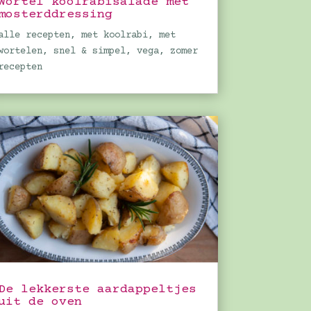
Wortel koolrabisalade met
mosterddressing
alle recepten
,
met koolrabi
,
met
wortelen
,
snel & simpel
,
vega
,
zomer
recepten
De lekkerste aardappeltjes
uit de oven