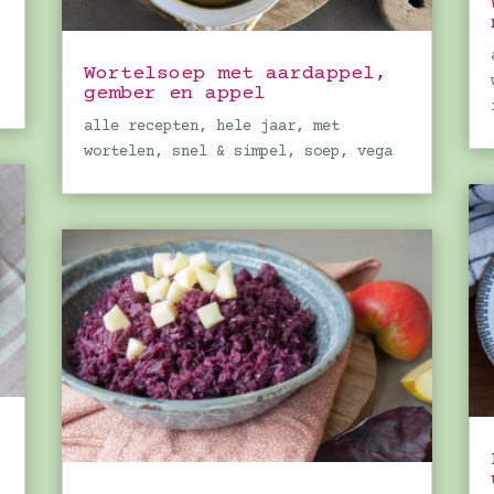
Wortelsoep met aardappel,
gember en appel
alle recepten
,
hele jaar
,
met
wortelen
,
snel & simpel
,
soep
,
vega