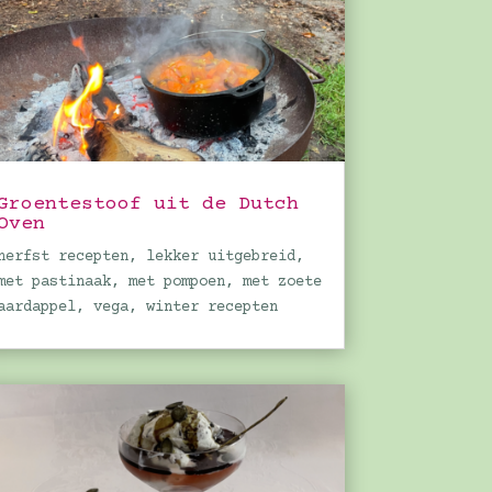
Groentestoof uit de Dutch
Oven
herfst recepten
,
lekker uitgebreid
,
met pastinaak
,
met pompoen
,
met zoete
aardappel
,
vega
,
winter recepten