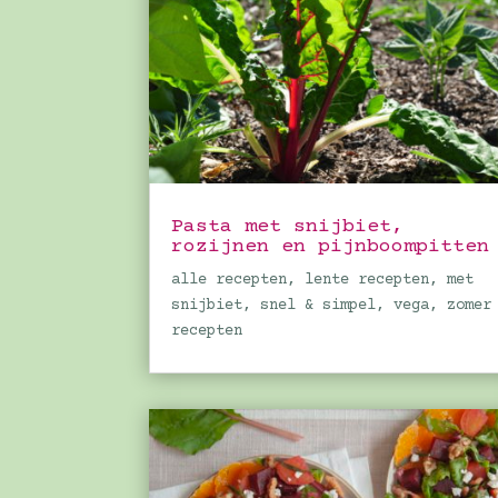
Pasta met snijbiet,
rozijnen en pijnboompitten
alle recepten
,
lente recepten
,
met
snijbiet
,
snel & simpel
,
vega
,
zomer
recepten