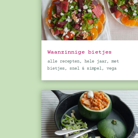
Waanzinnige bietjes
alle recepten
,
hele jaar
,
met
bietjes
,
snel & simpel
,
vega