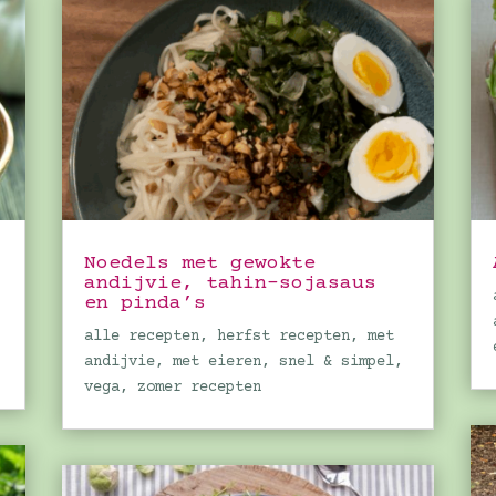
Noedels met gewokte
andijvie, tahin-sojasaus
en pinda’s
alle recepten
,
herfst recepten
,
met
andijvie
,
met eieren
,
snel & simpel
,
vega
,
zomer recepten