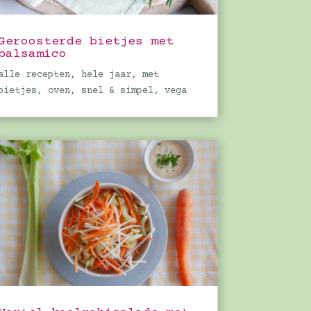
Geroosterde bietjes met
balsamico
alle recepten
,
hele jaar
,
met
bietjes
,
oven
,
snel & simpel
,
vega