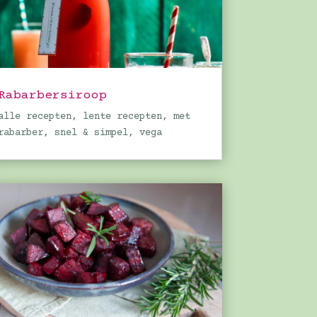
Rabarbersiroop
alle recepten
,
lente recepten
,
met
rabarber
,
snel & simpel
,
vega