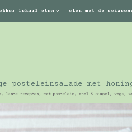
ekker lokaal eten
eten met de seizoen
ge posteleinsalade met honin
n
,
lente recepten
,
met postelein
,
snel & simpel
,
vega
,
z