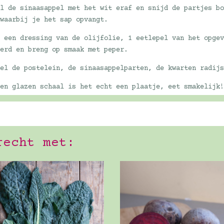
il de sinaasappel met het wit eraf en snijd de partjes b
 waarbij je het sap opvangt.
r een dressing van de olijfolie, 1 eetlepel van het opge
terd en breng op smaak met peper.
sel de postelein, de sinaasappelparten, de kwarten radij
een glazen schaal is het echt een plaatje, eet smakelijk
recht met: