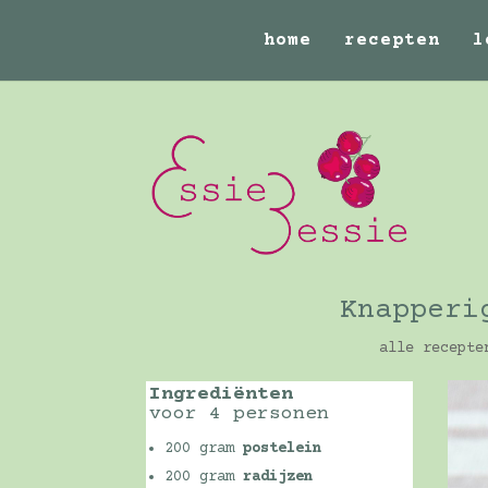
home
recepten
l
Knapperi
alle recepte
Ingrediënten
voor 4 personen
200 gram
postelein
200 gram
radijzen