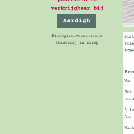
verkrijgbaar bij
Aardigh
Biologisch-dynamische
Pos
tuinderij in Zwiep
sma
zom
Be
Was
Het
sma
All
Als
Maa