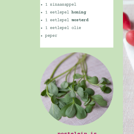
1 sinaasappel
1 eetlepel
honing
1 eetlepel
mosterd
1 eetlepel olie
peper
postelein is