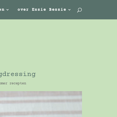
en
over Essie Bessie
gdressing
omer recepten