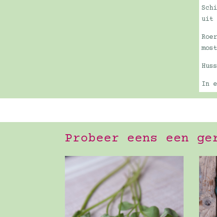
Sch
uit
Roe
mos
Hus
In 
Probeer eens een ge