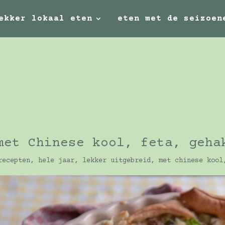
ekker lokaal eten
eten met de seizoen
met Chinese kool, feta, geha
recepten
,
hele jaar
,
lekker uitgebreid
,
met chinese kool