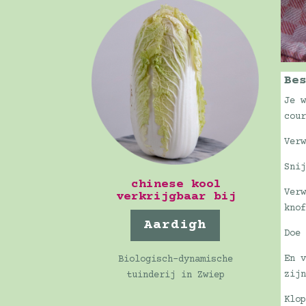
Be
Je 
cou
Ver
Sni
chinese kool
Ver
verkrijgbaar bij
kno
Aardigh
Doe
En 
Biologisch-dynamische
zij
tuinderij in Zwiep
Klo