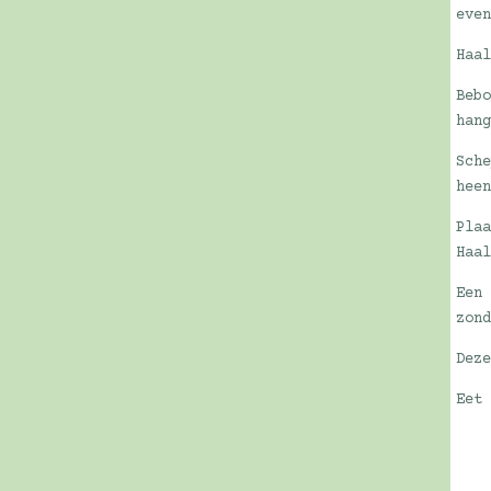
eve
Haa
Beb
han
Sch
hee
Pla
Haa
Een
zon
Dez
Eet