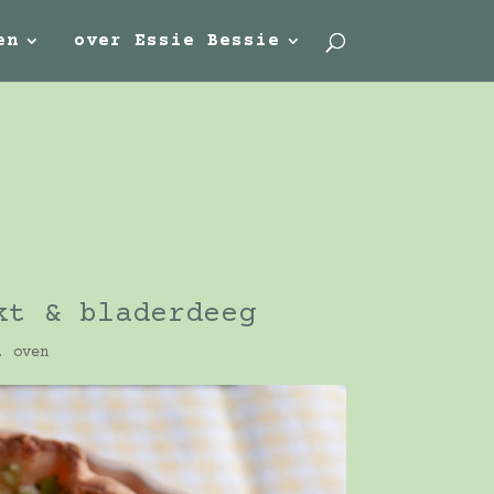
en
over Essie Bessie
kt & bladerdeeg
,
oven