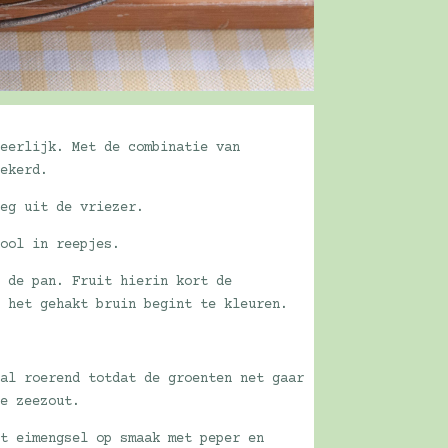
heerlijk. Met de combinatie van
zekerd.
eeg uit de vriezer.
kool in reepjes.
n de pan. Fruit hierin kort de
t het gehakt bruin begint te kleuren.
 al roerend totdat de groenten net gaar
je zeezout.
et eimengsel op smaak met peper en