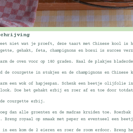
schrijving
weet niet wat je proeft, deze taart met Chinese kool is 
rgette, gehakt, feta, champignons en bosui is succes ver
warm de oven voor op 180 graden. Haal de plakjes bladerd
jd de courgette in stukjes en de champignons en Chinese 
warm een wok of hapjespan. Schenk een beetje olijfolie i
flook. Doe het gehakt erbij en roer af en toe door totda
 de courgette erbij.
voeg dan alle groenten en de madras kruiden toe. Roerbak
n. Breng royaal op smaak met peper en eventueel een beet
p in een kom de 2 eieren en roer de room erdoor. Breng h