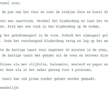
ntueel zout.
l de pan van het vuur en roer de stukjes feta en bosui d
oter een taartvorm. Verdeel het bladerdeeg en laat het t
gen. Prik met een vork in het bladerdeeg op de bodem.
ep het gehaktmengsel in de vorm. Schenk het eimengsel ge
n. Vouw het overhangend bladerdeeg terug en leg op het m
ats de hartige taart voor ongeveer 40 minuten in de oven
l de hartige taart met gehakt uit de oven en serveer dir
 frisse sla met olijfolie, balsamico, mosterd en peper e
der deze sla is het zeker genoeg voor 4 personen.
e taart kan ook prima zonder gehakt worden gemaakt.
 smakelijk!