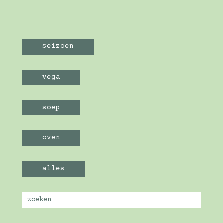
seizoen
vega
soep
oven
alles