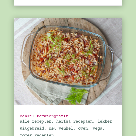
Venkel-tomatengratin
alle recepten
,
herfst recepten
,
lekker
uitgebreid
,
met venkel
,
oven
,
vega
,
zomer recepten