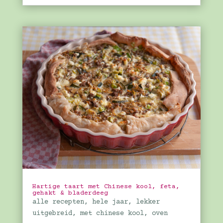
Hartige taart met Chinese kool, feta,
gehakt & bladerdeeg
alle recepten
,
hele jaar
,
lekker
uitgebreid
,
met chinese kool
,
oven