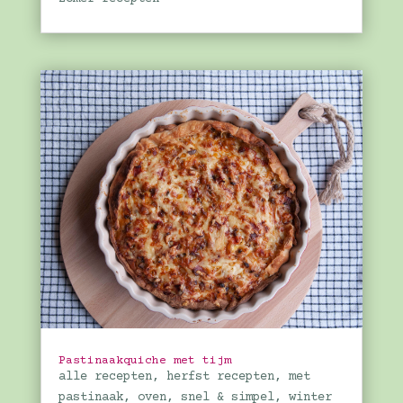
Pastinaakquiche met tijm
alle recepten
,
herfst recepten
,
met
pastinaak
,
oven
,
snel & simpel
,
winter