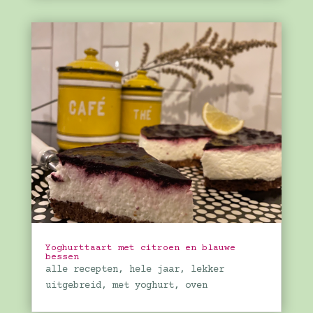
Yoghurttaart met citroen en blauwe
bessen
alle recepten
,
hele jaar
,
lekker
uitgebreid
,
met yoghurt
,
oven