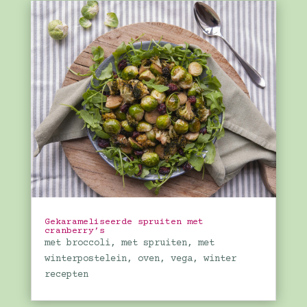
Gekarameliseerde spruiten met
cranberry’s
met broccoli
,
met spruiten
,
met
winterpostelein
,
oven
,
vega
,
winter
recepten