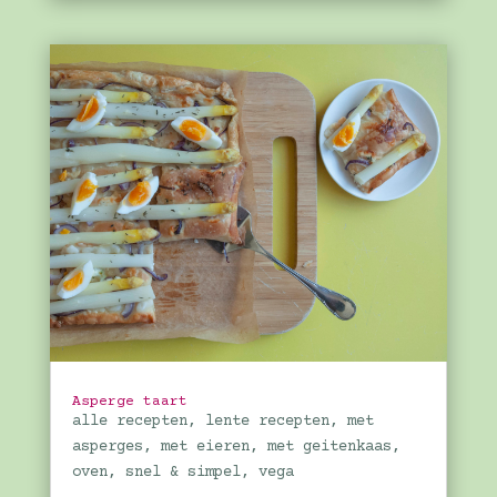
Asperge taart
alle recepten
,
lente recepten
,
met
asperges
,
met eieren
,
met geitenkaas
,
oven
,
snel & simpel
,
vega